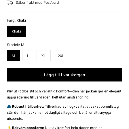
Säker frakt med PostNord
Färg:
Khaki
Khaki
Storlek:
M
M
L
XL
2XL
Lägg till i varukorgen
Kliv ut i tidlös stil och varaktig komfort—den här jackan ger en elegant
uppgradering till vardagen, helt utan ansträngning.
🧥 Robust hållbarhet:
Tillverkad av högkvalitativt vaxat bomullstyg
står den här jackan emot dagligt slitage och behåller sitt snygga
utseende.
👌 Bekväm passform:
Njut av komfort hela dagen med en