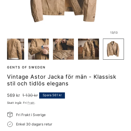
13
/
13
GENTS OF SWEDEN
Vintage Astor Jacka för män - Klassisk
stil och tidlös elegans
Försäljningspris
569 kr
Ordinarie
1 130 kr
Spara 561 kr
pris
Skatt ingår. Fri
Frakt
.
Fri Frakt i Sverige
Enkel 30 dagars retur