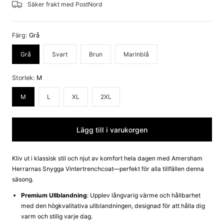
Säker frakt med PostNord
Färg:
Grå
Grå
Svart
Brun
Marinblå
Storlek:
M
M
L
XL
2XL
Lägg till i varukorgen
Kliv ut i klassisk stil och njut av komfort hela dagen med Amersham
Herrarnas Snygga Vintertrenchcoat—perfekt för alla tillfällen denna
säsong.
Premium Ullblandning
: Upplev långvarig värme och hållbarhet
med den högkvalitativa ullblandningen, designad för att hålla dig
varm och stilig varje dag.