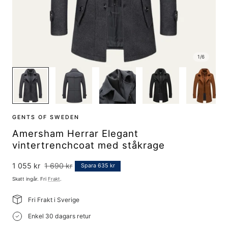
1
/
6
GENTS OF SWEDEN
Amersham Herrar Elegant
vintertrenchcoat med ståkrage
Försäljningspris
1 055 kr
Ordinarie
1 690 kr
Spara 635 kr
pris
Skatt ingår. Fri
Frakt
.
Fri Frakt i Sverige
Enkel 30 dagars retur