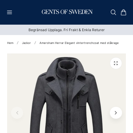
till innehållet
Vagn
Begränsad Upplaga. Fri Frakt & Enkla Returer
Hem
Jackor
Amersham Herrar Elegant vintertrenchcoat med ståkrage