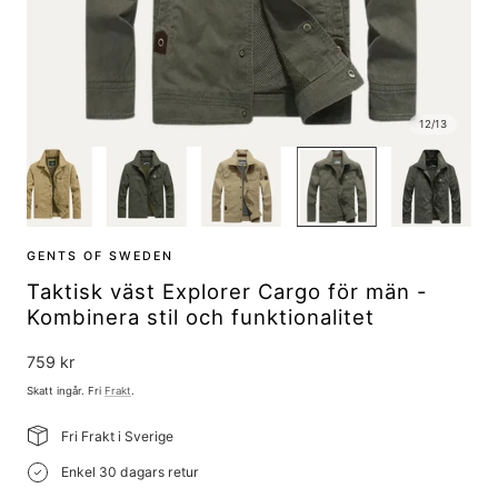
12
/
13
GENTS OF SWEDEN
Taktisk väst Explorer Cargo för män -
Kombinera stil och funktionalitet
Ordinarie
759 kr
pris
Skatt ingår. Fri
Frakt
.
Fri Frakt i Sverige
Enkel 30 dagars retur