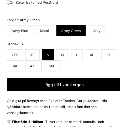
Säker frakt med PostNord
Färger:
Army Green
Variant
Variant
Variant
Navy Blue
Khaki
Army Green
Grey
slutsåld
slutsåld
slutsåld
eller
eller
eller
Storlek:
S
ej
ej
ej
tillgänglig
tillgänglig
tillgänglig
Variant
Variant
2XS
XS
S
M
L
XL
2XL
slutsåld
slutsåld
3XL
4XL
5XL
eller
eller
ej
ej
tillgänglig
tillgänglig
Lägg till i varukorgen
Ge dig ut på äventyr med Explorer Tactical Cargo Jacket—din
självklara kombination av robust stil, smart funktion och
vardagskomfort.
🛡️ Förstärkt & Hållbar:
Tillverkad i en slitstark bomulls- och