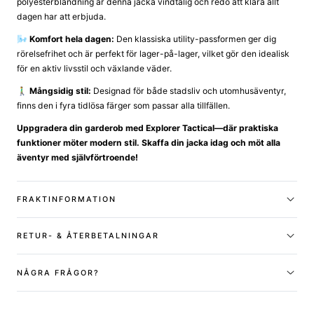
polyesterblandning är denna jacka vindtålig och redo att klara allt
dagen har att erbjuda.
🌬️ Komfort hela dagen:
Den klassiska utility-passformen ger dig
rörelsefrihet och är perfekt för lager-på-lager, vilket gör den idealisk
för en aktiv livsstil och växlande väder.
🚶‍♂️ Mångsidig stil:
Designad för både stadsliv och utomhusäventyr,
finns den i fyra tidlösa färger som passar alla tillfällen.
Uppgradera din garderob med Explorer Tactical—där praktiska
funktioner möter modern stil. Skaffa din jacka idag och möt alla
äventyr med självförtroende!
FRAKTINFORMATION
RETUR- & ÅTERBETALNINGAR
NÅGRA FRÅGOR?